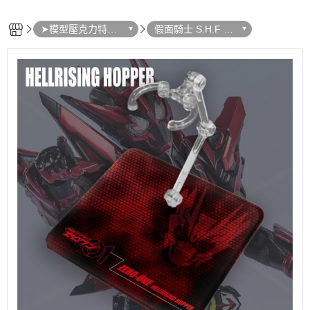
➤模型壓克力特色
假面騎士 S.H.F 特
地台
製地台