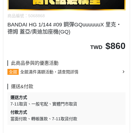
商品編號：
5068868
BANDAI HG 1/144 #09 鋼彈GQuuuuuuX 里克・
德姆 蓋亞/奧迪加座機(GQ)
$
860
TWD
此商品參與的優惠活動
全館
全館滿件滿額活動，請查閱詳情
運送&付款
運送方式
7-11取貨
一般宅配
實體門市取貨
付款方式
當面付款
轉帳匯款
7-11取貨付款