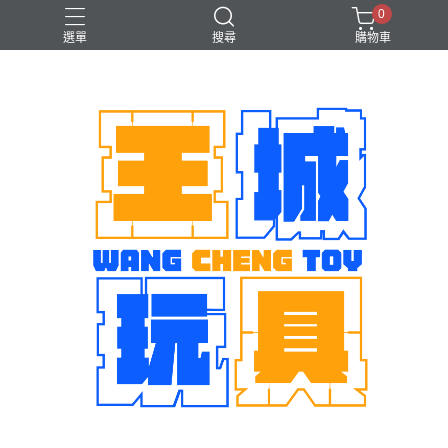
0
選單
搜尋
購物車
機娘
魂商店限定