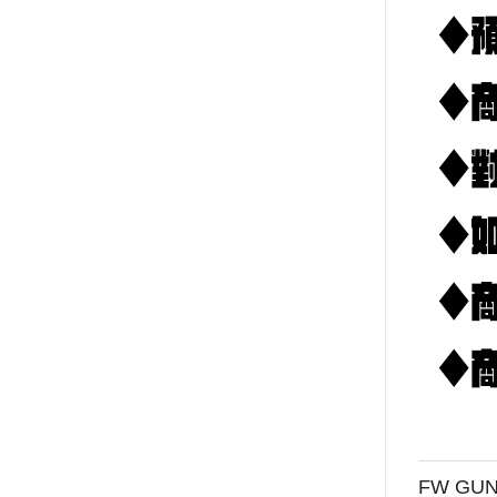
➤GIC-模型製作工具
➤DSPIAE迪斯派-模型製作工具
➤RAY的模型世界-模型製作工具
➤AV vallejo 水性漆
➤匠域模型漆
➤郡士 GUNZE 模型漆 水性 硝
基
➤九五二漆 水性模型漆
➤E7-模型專用漆
➤MODO-模型專用漆
➤GW顏料系列
➤萬榮-模型漆模型工具
➤AirBeast Color-水性壓克力顏
料
➤模型專用漆
FW GU
➤鋼彈模型-配件/特效/支架/金屬