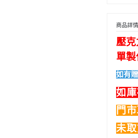
➤萬代BANDAI 組裝模型
➤萬代BANDAI 收藏品
組裝模型專用水貼
商品詳
➤日本動漫系列商品
壓克
➤特攝系列
➤GSC好微笑產品
單製
TAKARATOMY系列商品
➤壽屋產品
如有贈
➤青島社/富士美產品
➤MegaHouse-收藏完成品
如庫
➤TAKARATOMY商品
➤戰錘40K系列商品
門市
➤暗源Joytoy
➤ PVC/景品/塗裝完成品
未取
➤EVO-鋼彈模型水貼