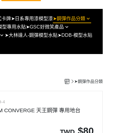
式卡牌
➤日系專用漆模型漆
➤鋼彈作品分類
模型專用水貼
➤GSC好微笑產品
BB戰士/SD鋼彈/SD群英傳/三國
➤大林達人-鋼彈模型水貼
➤DDB-模型水貼
傳
figma系列
UC系列
黏土人
THE ORIGIN
POP UP PARADE
鋼彈 G/W/X
塗裝完成品
鋼彈SEED
好微笑組裝模型
➤鋼彈作品分類
鋼彈OO
型通用比
鋼彈AGE
9-4
鋼彈創鬥者系列
AM CONVERGE 天王鋼彈 專用地台
鐵血的孤兒
水星的魔女
$
80
TWD