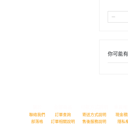
改造件/預裁切遮蓋膠帶
➤海洋堂
➤中國品牌-組裝模型完成品
➤模型GK改件
➤新品預購區-模型玩具
你可能
關於
全部商品
付款方式說明
會員權
聯絡我們
訂單查詢
寄送方式說明
現金積
部落格
訂單相關說明
售後服務說明
隱私