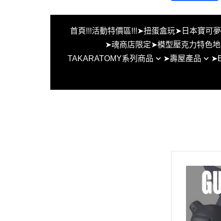
首頁
!!!活動特價區!!!
➤扭蛋盒玩
➤日本寶可
➤魂商店限定
➤模型壓克力特色地
TAKARATOMY系列商品
➤壽屋產品
➤
FW系列MSE系列地台
BEYBLADE X 戰鬥陀螺X
女神裝置
EVO水
MG HG RG ROBOT魂
創彩少女
EVO水
假面騎士 S.H.F 特製地
六角機牙
EVO水
無限邂逅
EVO
首頁
其他組裝模型
EVO水
!!!活動特價區!!!
洛伊德
EVO
➤扭蛋盒玩
EVO
➤日本寶可夢中心限定商品
➤TCG Gundam 鋼彈卡牌遊戲PT
CG 寶可夢集換式卡牌