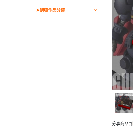
➤日系專用漆模型漆
➤鋼彈作品分類
BB戰士/SD鋼彈/SD群英傳/三國傳
UC系列
THE ORIGIN
鋼彈 G/W/X
鋼彈SEED
鋼彈OO
鋼彈AGE
鋼彈創鬥者系列
鐵血的孤兒
水星的魔女
鋼彈GQuuuuuuX
鋼彈G復國
➤魂商店限定
分享商品到
➤模型壓克力特色地台