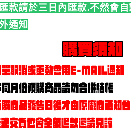
匯款請於三日內匯款.不然會自
外通知