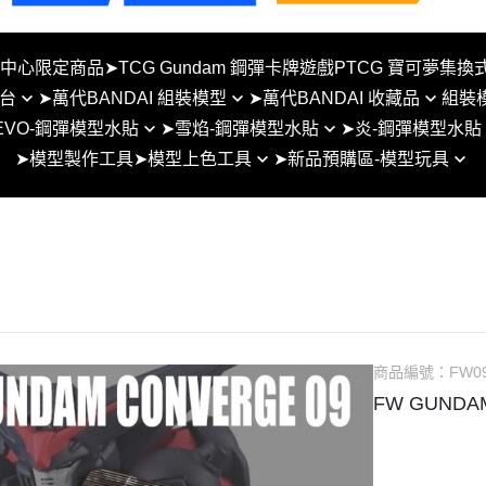
夢中心限定商品
➤TCG Gundam 鋼彈卡牌遊戲PTCG 寶可夢集換
台
➤萬代BANDAI 組裝模型
➤萬代BANDAI 收藏品
組裝
EVO-鋼彈模型水貼
➤雪焰-鋼彈模型水貼
➤炎-鋼彈模型水貼
BB戰士SD 組裝模型
METAL BUILD
➤模型製作工具
➤模型上色工具
➤新品預購區-模型玩具
貼-SD系列
雪焰水貼-RG系列
炎水貼-SD系列
 地台
HG 1/144 組裝模型
盒玩/食玩
模型用麥克筆
1月
貼-RG系列
雪焰水貼-HG系列
炎水貼-RG例系列
台
RG 1/144 組裝模型
SUPER MINIPLA 盒玩
噴漆工具
2月
貼-HG系列
雪焰水貼-MG系列
炎水貼-HG例系列
MG 1/100 組裝模型
超合金魂
3月
水貼-MG系列
雪焰水貼-PG系列
炎水貼-MG例系列
PG 1/60 組裝模型
ROBOT魂
4月
貼-PG系列
雪焰水貼-雪焰水貼-SD/女神裝
炎水貼-PG例系列
Figure-rise Standard
S.H.Figuarts/真骨彫製法
置/通用比例
5月
水貼-通用水貼
炎水貼-女神裝置鋼彈模
其他比例組裝模型
S.H.MonsterArts
商品編號：
FW0
例系列
6月
水貼-其他比例模型
30MM系列
NX NXEDGE STYLE系列
FW GUND
7月
30MS系列
聖鬥士星矢 聖衣神話
8月
30MF系列
Figuarts ZERO