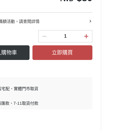
鋼彈GQuuuuuuX
鋼彈G復國
滿額活動，請查閱詳情
入購物車
立即購買
般宅配
實體門市取貨
帳匯款
7-11取貨付款