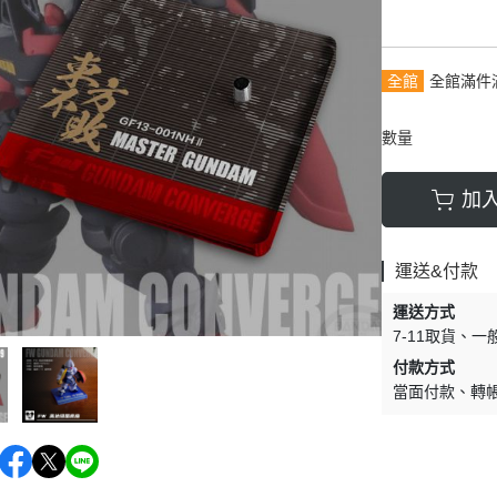
9月
30MP系列
其他收藏品
10月
11月
全館
全館滿件
12月
數量
加
運送&付款
運送方式
7-11取貨
一
付款方式
當面付款
轉