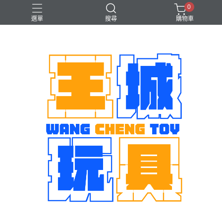
0
選單
搜尋
購物車
機娘
魂商店限定