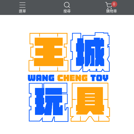
0
選單
搜尋
購物車
機娘
魂商店限定