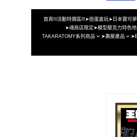
首頁
!!!活動特價區!!!
➤扭蛋盒玩
➤日本寶可
➤魂商店限定
➤模型壓克力特色地
TAKARATOMY系列商品
➤壽屋產品
➤
FW系列MSE系列地台
BEYBLADE X 戰鬥陀螺X
女神裝置
EVO水
MG HG RG ROBOT魂
創彩少女
EVO水
假面騎士 S.H.F 特製地
六角機牙
EVO水
無限邂逅
EVO
首頁
其他組裝模型
EVO水
!!!活動特價區!!!
洛伊德
EVO
➤扭蛋盒玩
EVO
➤日本寶可夢中心限定商品
➤TCG Gundam 鋼彈卡牌遊戲PT
CG 寶可夢集換式卡牌