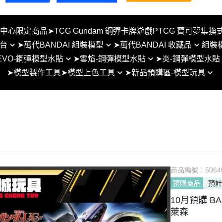
夢中心限定商品
➤TCG Gundam 鋼彈卡牌遊戲PTCG 寶可夢集換
台
➤萬代BANDAI 組裝模型
➤萬代BANDAI 收藏品
組裝
EVO-鋼彈模型水貼
➤雪焰-鋼彈模型水貼
➤炎-鋼彈模型水貼
BB戰士SD 組裝模型
METAL BUILD
➤模型製作工具
➤模型上色工具
➤新品預購區-模型玩具
貼-SD系列
雪焰水貼-RG系列
炎水貼-SD系列
 地台
HG 1/144 組裝模型
盒玩/食玩
模型用麥克筆
1月
貼-RG系列
雪焰水貼-HG系列
炎水貼-RG例系列
台
RG 1/144 組裝模型
SUPER MINIPLA 盒玩
噴漆工具
2月
貼-HG系列
雪焰水貼-MG系列
炎水貼-HG例系列
MG 1/100 組裝模型
超合金魂
3月
水貼-MG系列
雪焰水貼-PG系列
炎水貼-MG例系列
PG 1/60 組裝模型
ROBOT魂
4月
貼-PG系列
雪焰水貼-雪焰水貼-SD/女神裝
炎水貼-PG例系列
Figure-rise Standard
S.H.Figuarts/真骨彫製法
置/通用比例
5月
水貼-通用水貼
炎水貼-女神裝置鋼彈模
其他比例組裝模型
S.H.MonsterArts
商品編號：
5064
例系列
6月
水貼-其他比例模型
30MM系列
NX NXEDGE STYLE系列
預購商品
預計
7月
30MS系列
聖鬥士星矢 聖衣神話
10月預購 BAN
8月
萊森
30MF系列
Figuarts ZERO