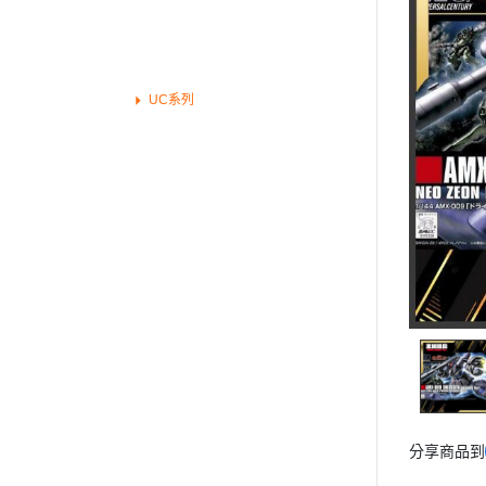
➤日系專用漆模型漆
➤鋼彈作品分類
BB戰士/SD鋼彈/SD群英傳/三國傳
UC系列
THE ORIGIN
鋼彈 G/W/X
鋼彈SEED
鋼彈OO
鋼彈AGE
鋼彈創鬥者系列
鐵血的孤兒
水星的魔女
鋼彈GQuuuuuuX
鋼彈G復國
➤魂商店限定
分享商品到
➤模型壓克力特色地台