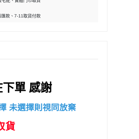
般宅配
實體門市取貨
帳匯款
7-11取貨付款
下單 感謝
擇 未選擇則視同放棄
取貨