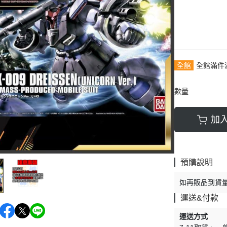
9月
30MP系列
其他收藏品
10月
11月
12月
全館
全館滿件
數量
加
預購說明
如再販品到貨
運送&付款
運送方式