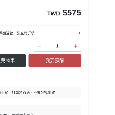
鋼彈GQuuuuuuX
$
575
鋼彈G復國
TWD
滿額活動，請查閱詳情
入購物車
我要預購
量不足，訂單將取消，不會分批出貨