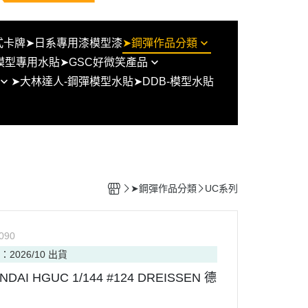
式卡牌
➤日系專用漆模型漆
➤鋼彈作品分類
模型專用水貼
➤GSC好微笑產品
BB戰士/SD鋼彈/SD群英傳/三國
➤大林達人-鋼彈模型水貼
➤DDB-模型水貼
傳
figma系列
UC系列
黏土人
THE ORIGIN
POP UP PARADE
鋼彈 G/W/X
塗裝完成品
鋼彈SEED
好微笑組裝模型
➤鋼彈作品分類
UC系列
鋼彈OO
型通用比
鋼彈AGE
090
鋼彈創鬥者系列
：2026/10 出貨
鐵血的孤兒
DAI HGUC 1/144 #124 DREISSEN 德
水星的魔女