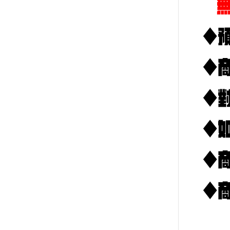
➤GIC-模型製作工具
➤DSPIAE迪斯派-模型製作工具
➤RAY的模型世界-模型製作工具
➤AV vallejo 水性漆
➤匠域模型漆
➤郡士 GUNZE 模型漆 水性 硝
基
➤九五二漆 水性模型漆
➤E7-模型專用漆
➤MODO-模型專用漆
➤GW顏料系列
➤萬榮-模型漆模型工具
➤AirBeast Color-水性壓克力顏
料
➤模型專用漆
➤鋼彈模型-配件/特效/支架/金屬