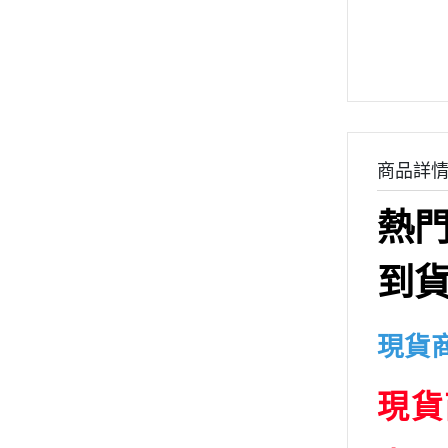
➤萬代BANDAI 組裝模型
➤萬代BANDAI 收藏品
組裝模型專用水貼
➤日本動漫系列商品
➤特攝系列
➤GSC好微笑產品
商品詳
TAKARATOMY系列商品
熱
➤壽屋產品
➤青島社/富士美產品
到貨
➤MegaHouse-收藏完成品
➤TAKARATOMY商品
現貨
➤戰錘40K系列商品
➤暗源Joytoy
現貨
➤ PVC/景品/塗裝完成品
➤EVO-鋼彈模型水貼