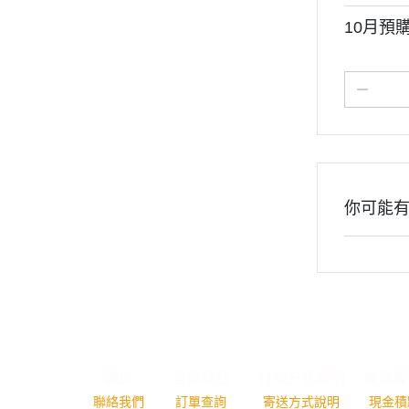
改造件/預裁切遮蓋膠帶
10月預購 
➤海洋堂
➤中國品牌-組裝模型完成品
➤模型GK改件
➤新品預購區-模型玩具
你可能
關於
全部商品
付款方式說明
會員權
聯絡我們
訂單查詢
寄送方式說明
現金積