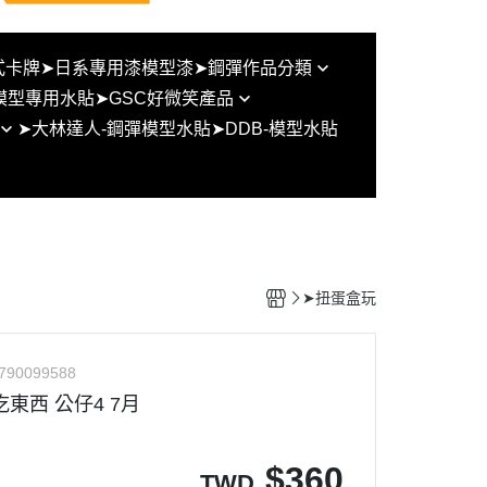
式卡牌
➤日系專用漆模型漆
➤鋼彈作品分類
模型專用水貼
➤GSC好微笑產品
BB戰士/SD鋼彈/SD群英傳/三國
➤大林達人-鋼彈模型水貼
➤DDB-模型水貼
傳
figma系列
UC系列
黏土人
THE ORIGIN
POP UP PARADE
鋼彈 G/W/X
塗裝完成品
鋼彈SEED
好微笑組裝模型
➤扭蛋盒玩
鋼彈OO
型通用比
鋼彈AGE
790099588
鋼彈創鬥者系列
東西 公仔4 7月
鐵血的孤兒
水星的魔女
$
360
TWD