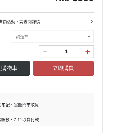
鋼彈GQuuuuuuX
鋼彈G復國
滿額活動，請查閱詳情
-請選擇-
入購物車
立即購買
般宅配
實體門市取貨
帳匯款
7-11取貨付款