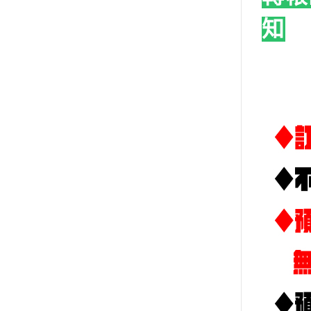
➤AirBeast Color-水性壓克力顏
知
料
➤模型專用漆
➤鋼彈模型-配件/特效/支架/金屬
改造件/預裁切遮蓋膠帶
➤海洋堂
➤中國品牌-組裝模型完成品
➤模型GK改件
➤新品預購區-模型玩具