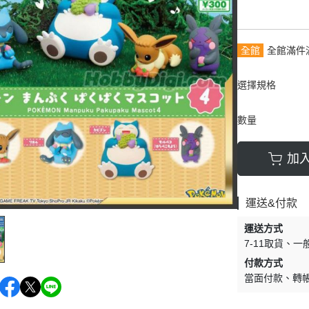
9月
30MP系列
其他收藏品
10月
11月
全館
全館滿件
12月
選擇規格
數量
加
運送&付款
運送方式
7-11取貨
一
付款方式
當面付款
轉