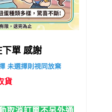
下單 感謝
擇 未選擇則視同放棄
取貨
動取消訂單
不另外通