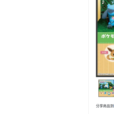
➤日系專用漆模型漆
➤鋼彈作品分類
➤魂商店限定
➤模型壓克力特色地台
➤萬代BANDAI 組裝模型
➤萬代BANDAI 收藏品
組裝模型專用水貼
➤日本動漫系列商品
➤特攝系列
➤GSC好微笑產品
TAKARATOMY系列商品
➤壽屋產品
➤青島社/富士美產品
➤MegaHouse-收藏完成品
分享商品到
➤TAKARATOMY商品