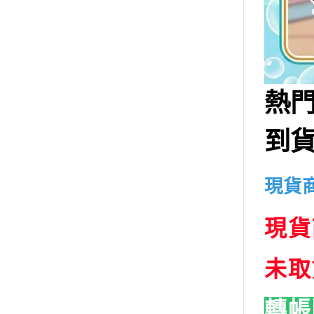
➤模型上色工具
➤MADWORKS-模型製作工具
➤懶懶同學-模型製作工具
➤喵匠-模型製作工具
➤GIC-模型製作工具
熱
➤DSPIAE迪斯派-模型製作工具
➤RAY的模型世界-模型製作工具
到貨
➤AV vallejo 水性漆
➤匠域模型漆
現貨
➤郡士 GUNZE 模型漆 水性 硝
基
現貨
➤九五二漆 水性模型漆
➤E7-模型專用漆
未取
➤MODO-模型專用漆
➤GW顏料系列
轉帳
➤萬榮-模型漆模型工具