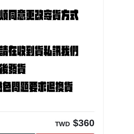
$
360
TWD