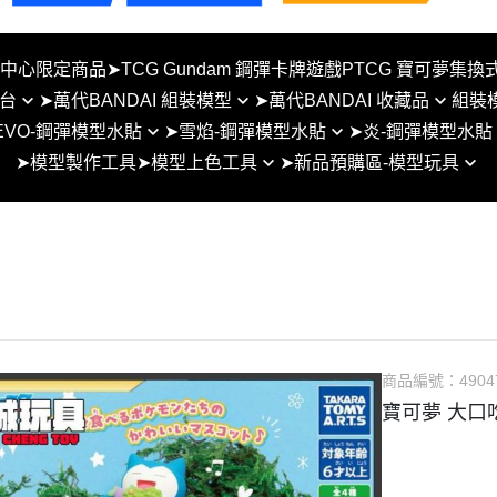
夢中心限定商品
➤TCG Gundam 鋼彈卡牌遊戲PTCG 寶可夢集換
台
➤萬代BANDAI 組裝模型
➤萬代BANDAI 收藏品
組裝
EVO-鋼彈模型水貼
➤雪焰-鋼彈模型水貼
➤炎-鋼彈模型水貼
BB戰士SD 組裝模型
METAL BUILD
➤模型製作工具
➤模型上色工具
➤新品預購區-模型玩具
貼-SD系列
雪焰水貼-RG系列
炎水貼-SD系列
 地台
HG 1/144 組裝模型
盒玩/食玩
模型用麥克筆
1月
貼-RG系列
雪焰水貼-HG系列
炎水貼-RG例系列
台
RG 1/144 組裝模型
SUPER MINIPLA 盒玩
噴漆工具
2月
貼-HG系列
雪焰水貼-MG系列
炎水貼-HG例系列
MG 1/100 組裝模型
超合金魂
3月
水貼-MG系列
雪焰水貼-PG系列
炎水貼-MG例系列
PG 1/60 組裝模型
ROBOT魂
4月
貼-PG系列
雪焰水貼-雪焰水貼-SD/女神裝
炎水貼-PG例系列
Figure-rise Standard
S.H.Figuarts/真骨彫製法
置/通用比例
5月
水貼-通用水貼
炎水貼-女神裝置鋼彈模
其他比例組裝模型
S.H.MonsterArts
商品編號：
4904
例系列
6月
水貼-其他比例模型
30MM系列
NX NXEDGE STYLE系列
寶可夢 大口吃
7月
30MS系列
聖鬥士星矢 聖衣神話
8月
30MF系列
Figuarts ZERO