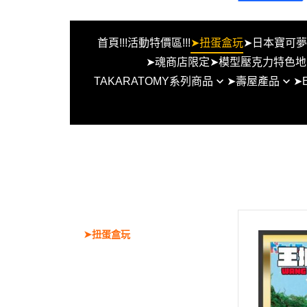
首頁
!!!活動特價區!!!
➤扭蛋盒玩
➤日本寶可
➤魂商店限定
➤模型壓克力特色地
TAKARATOMY系列商品
➤壽屋產品
➤
FW系列MSE系列地台
BEYBLADE X 戰鬥陀螺X
女神裝置
EVO水
MG HG RG ROBOT魂
創彩少女
EVO水
假面騎士 S.H.F 特製地
六角機牙
EVO水
無限邂逅
EVO
首頁
其他組裝模型
EVO水
!!!活動特價區!!!
洛伊德
EVO
➤扭蛋盒玩
EVO
➤日本寶可夢中心限定商品
➤TCG Gundam 鋼彈卡牌遊戲PT
CG 寶可夢集換式卡牌