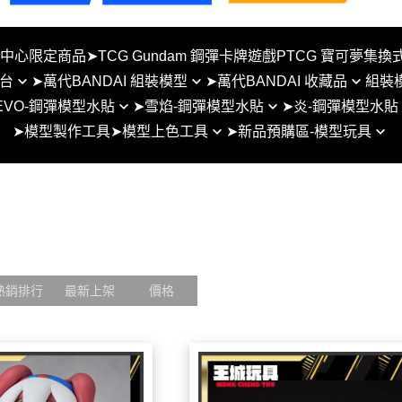
夢中心限定商品
➤TCG Gundam 鋼彈卡牌遊戲PTCG 寶可夢集換
台
➤萬代BANDAI 組裝模型
➤萬代BANDAI 收藏品
組裝
EVO-鋼彈模型水貼
➤雪焰-鋼彈模型水貼
➤炎-鋼彈模型水貼
BB戰士SD 組裝模型
METAL BUILD
➤模型製作工具
➤模型上色工具
➤新品預購區-模型玩具
貼-SD系列
雪焰水貼-RG系列
炎水貼-SD系列
 地台
HG 1/144 組裝模型
盒玩/食玩
模型用麥克筆
1月
貼-RG系列
雪焰水貼-HG系列
炎水貼-RG例系列
台
RG 1/144 組裝模型
SUPER MINIPLA 盒玩
噴漆工具
2月
貼-HG系列
雪焰水貼-MG系列
炎水貼-HG例系列
MG 1/100 組裝模型
超合金魂
3月
水貼-MG系列
雪焰水貼-PG系列
炎水貼-MG例系列
PG 1/60 組裝模型
ROBOT魂
4月
貼-PG系列
雪焰水貼-雪焰水貼-SD/女神裝
炎水貼-PG例系列
Figure-rise Standard
S.H.Figuarts/真骨彫製法
置/通用比例
5月
熱銷排行
最新上架
價格
水貼-通用水貼
炎水貼-女神裝置鋼彈模
其他比例組裝模型
S.H.MonsterArts
例系列
6月
水貼-其他比例模型
30MM系列
NX NXEDGE STYLE系列
7月
30MS系列
聖鬥士星矢 聖衣神話
8月
30MF系列
Figuarts ZERO