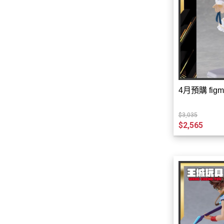
➤壽屋產品
➤青島社/富士美產品
➤MegaHouse-收藏完成品
➤TAKARATOMY商品
➤戰錘40K系列商品
➤暗源Joytoy
4月預購 fig
➤ PVC/景品/塗裝完成品
$3,035
➤EVO-鋼彈模型水貼
$2,565
➤雪焰-鋼彈模型水貼
➤炎-鋼彈模型水貼
➤三紅領域-鋼彈模型水貼
➤大林達人-鋼彈模型水貼
➤DDB-模型水貼
➤咕廠長GU-鋼彈模型水貼
➤其他品牌水貼