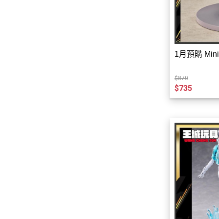
➤九五二漆 水性模型漆
➤E7-模型專用漆
➤MODO-模型專用漆
1月預購 Mini
➤GW顏料系列
➤萬榮-模型漆模型工具
$870
➤AirBeast Color-水性壓克力顏
$735
料
➤模型專用漆
➤鋼彈模型-配件/特效/支架/金屬
改造件/預裁切遮蓋膠帶
➤海洋堂
➤中國品牌-組裝模型完成品
➤模型GK改件
➤新品預購區-模型玩具