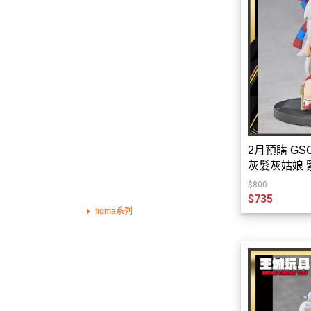
➤日系專用漆模型漆
➤鋼彈作品分類
➤魂商店限定
➤模型壓克力特色地台
➤萬代BANDAI 組裝模型
➤萬代BANDAI 收藏品
組裝模型專用水貼
➤日本動漫系列商品
2月預購 GSC
灰髮灰姑娘 緊
➤特攝系列
0
$800
➤GSC好微笑產品
$735
figma系列
黏土人
POP UP PARADE
塗裝完成品
好微笑組裝模型
TAKARATOMY系列商品