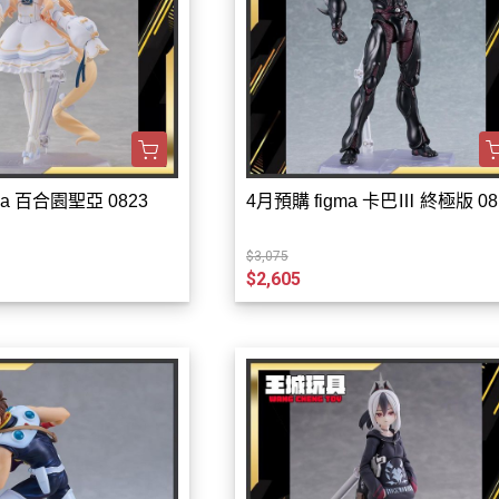
ma 百合園聖亞 0823
4月預購 figma 卡巴Ⅲ 終極版 08
$3,075
$2,605