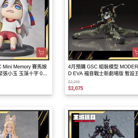
9月
30MP系列
其他收藏品
10月
11月
12月
 Mini Memory 賽馬娘
4月預購 GSC 組裝模型 MODEROI
張小玉 玉藻十字 083
D EVA 福音戰士新劇場版 暫設
機 0830
$2,200
$2,075