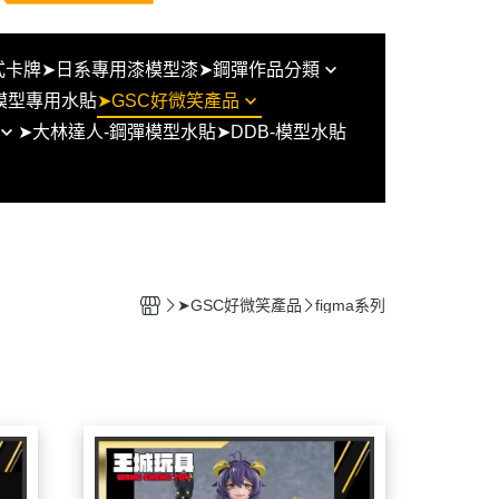
式卡牌
➤日系專用漆模型漆
➤鋼彈作品分類
模型專用水貼
➤GSC好微笑產品
BB戰士/SD鋼彈/SD群英傳/三國
➤大林達人-鋼彈模型水貼
➤DDB-模型水貼
傳
figma系列
UC系列
黏土人
THE ORIGIN
POP UP PARADE
鋼彈 G/W/X
塗裝完成品
鋼彈SEED
好微笑組裝模型
➤GSC好微笑產品
figma系列
鋼彈OO
型通用比
鋼彈AGE
鋼彈創鬥者系列
鐵血的孤兒
水星的魔女