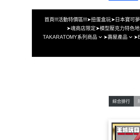
首頁
!!!活動特價區!!!
➤扭蛋盒玩
➤日本寶可
➤魂商店限定
➤模型壓克力特色地
TAKARATOMY系列商品
➤壽屋產品
➤
FW系列MSE系列地台
BEYBLADE X 戰鬥陀螺X
女神裝置
EVO水
MG HG RG ROBOT魂
創彩少女
EVO水
假面騎士 S.H.F 特製地
六角機牙
EVO水
無限邂逅
EVO
首頁
其他組裝模型
EVO水
!!!活動特價區!!!
綜合排行
洛伊德
EVO
➤扭蛋盒玩
EVO
➤日本寶可夢中心限定商品
➤TCG Gundam 鋼彈卡牌遊戲PT
CG 寶可夢集換式卡牌