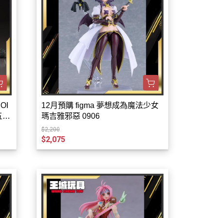
鋼彈GQuuuuuuX
鋼彈G復國
12月預購 figma 夢想成為魔法少女
五號
瑪吉雅邪惡 0906
$2,200
$2,075