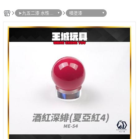
➤九五二漆 水性模
噴塗漆
型漆