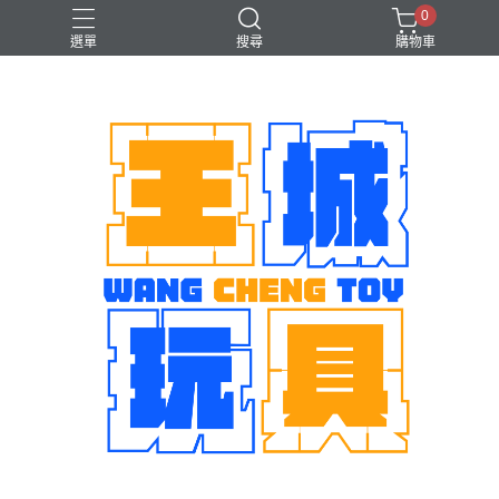
0
選單
搜尋
購物車
機娘
魂商店限定