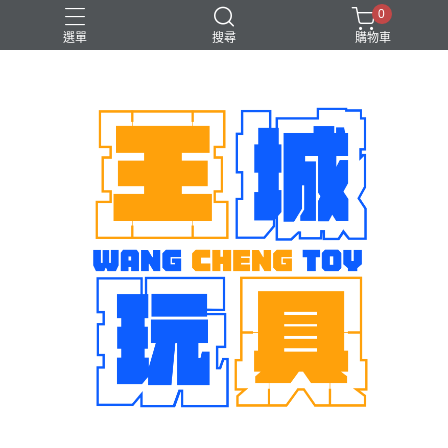
0
選單
搜尋
購物車
機娘
魂商店限定