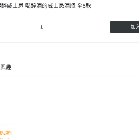
a 超醉威士忌 喝醉酒的威士忌酒瓶 全5款
加
有興趣
益說明
點規則