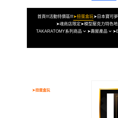
首頁
!!!活動特價區!!!
➤扭蛋盒玩
➤日本寶可
➤魂商店限定
➤模型壓克力特色地
TAKARATOMY系列商品
➤壽屋產品
➤
FW系列MSE系列地台
BEYBLADE X 戰鬥陀螺X
女神裝置
EVO水
MG HG RG ROBOT魂
創彩少女
EVO水
假面騎士 S.H.F 特製地
六角機牙
EVO水
無限邂逅
EVO
首頁
其他組裝模型
EVO水
!!!活動特價區!!!
洛伊德
EVO
➤扭蛋盒玩
EVO
➤日本寶可夢中心限定商品
➤TCG Gundam 鋼彈卡牌遊戲PT
CG 寶可夢集換式卡牌