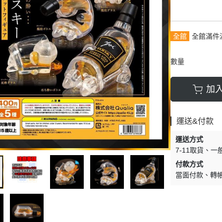
9月
30MP系列
其他收藏品
10月
11月
全館
全館滿件
12月
數量
加
運送&付款
運送方式
7-11取貨
一
付款方式
當面付款
轉