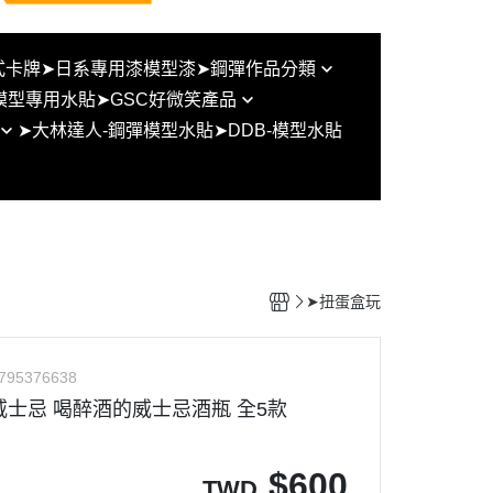
式卡牌
➤日系專用漆模型漆
➤鋼彈作品分類
模型專用水貼
➤GSC好微笑產品
BB戰士/SD鋼彈/SD群英傳/三國
➤大林達人-鋼彈模型水貼
➤DDB-模型水貼
傳
figma系列
UC系列
黏土人
THE ORIGIN
POP UP PARADE
鋼彈 G/W/X
塗裝完成品
鋼彈SEED
好微笑組裝模型
➤扭蛋盒玩
鋼彈OO
型通用比
鋼彈AGE
795376638
鋼彈創鬥者系列
超醉威士忌 喝醉酒的威士忌酒瓶 全5款
鐵血的孤兒
水星的魔女
$
600
TWD