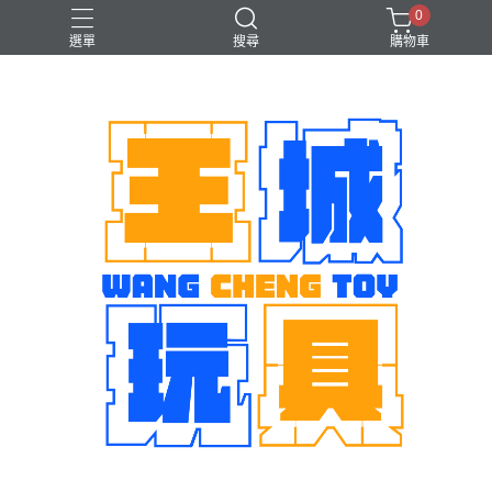
0
選單
搜尋
購物車
機娘
魂商店限定