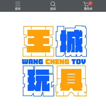
0
選單
搜尋
購物車
機娘
魂商店限定