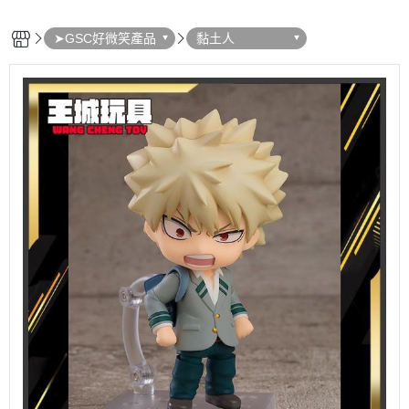
➤GSC好微笑產品
黏土人