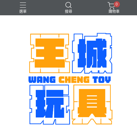
0
選單
搜尋
購物車
機娘
魂商店限定