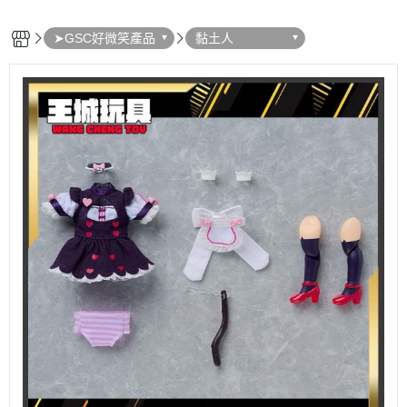
➤GSC好微笑產品
黏土人